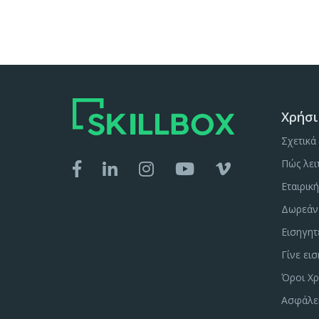
Χρήσι
Σχετικά 
Πώς λει
Εταιρικ
Δωρεάν 
Εισηγητ
Γίνε ει
Όροι Χρ
Ασφάλε