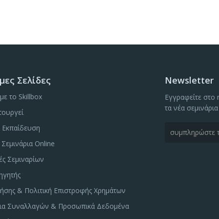
μες Σελίδες
Newsletter
με το Skillbox
Εγγραφείτε στο n
τα νέα σεμινάρια
τουργεί
ή Εκπαίδευση
Σεμινάρια Online
ές Σεμιναρίων
σηγητής
ήσης & Πολιτική Επιστροφής Χρημάτων
ια Συναλλαγών & Προσωπικά Δεδομένα