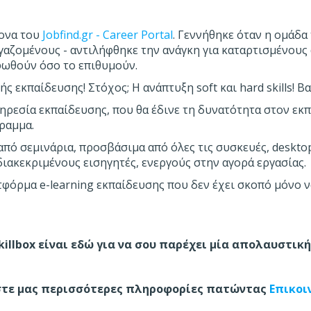
ίονα του
Jobfind.gr - Career Portal
. Γεννήθηκε όταν η ομάδα 
ργαζομένους - αντιλήφθηκε την ανάγκη για καταρτισμένου
φωθούν όσο το επιθυμούν.
ς εκπαίδευσης! Στόχος; Η ανάπτυξη soft και hard skills! 
ρεσία εκπαίδευσης, που θα έδινε τη δυνατότητα στον εκπ
ραμμα.
από σεμινάρια, προσβάσιμα από όλες τις συσκευές, desktop
διακεκριμένους εισηγητές, ενεργούς στην αγορά εργασίας.
ατφόρμα e-learning εκπαίδευσης που δεν έχει σκοπό μόνο 
killbox είναι εδώ για να σου παρέχει μία απολαυστικ
τε μας περισσότερες πληροφορίες πατώντας
Επικοι