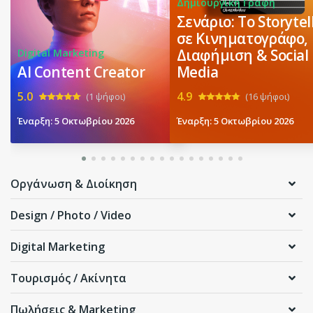
Δημιουργική Γραφή
Σενάριο: Το Storytel
σε Κινηματογράφο,
Διαφήμιση & Social
Digital Marketing
ΑΙ Content Creator
Media
5.0
4.9
(1 ψήφοι)
(16 ψήφοι)
Έναρξη: 5 Οκτωβρίου 2026
Έναρξη: 5 Οκτωβρίου 2026
Οργάνωση & Διοίκηση
Design / Photo / Video
Digital Marketing
Τουρισμός / Ακίνητα
Πωλήσεις & Marketing