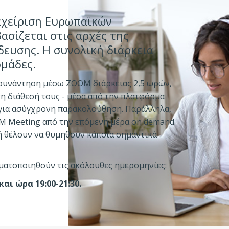
ιαχείριση Ευρωπαϊκών
σίζεται στις αρχές της
δευσης. Η συνολική διάρκεια
ομάδες.
 συνάντηση μέσω ZOOM διάρκειας 2,5 ωρών,
η διάθεσή τους - μέσα από την πλατφόρμα
eo για ασύγχρονη παρακολούθηση. Παράλληλα,
OM Meeting από την επόμενη μέρα on demand
ή θέλουν να θυμηθούν κάποια σημαντικά
ματοποιηθούν τις ακόλουθες ημερομηνίες:
 και ώρα 19:00-21:30.