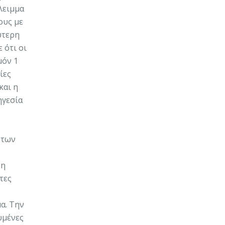
λειμμα
ους με
ύτερη
 ότι οι
μόν 1
ίες
και η
ηγεσία
 των
 η
τες
α. Την
υμένες