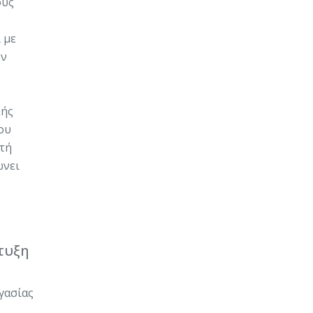
ούς
 με
υν
κής
ου
υτή
ώνει
τυξη
γασίας