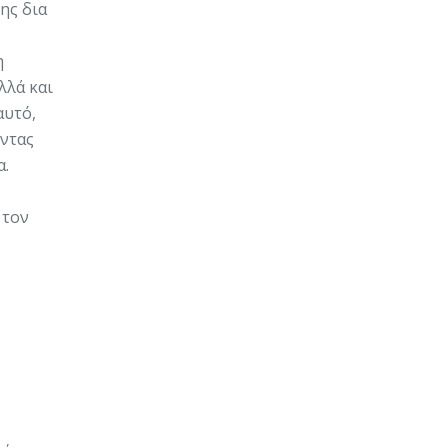
ης δια
η
λλά και
αυτό,
οντας
α.
 τον