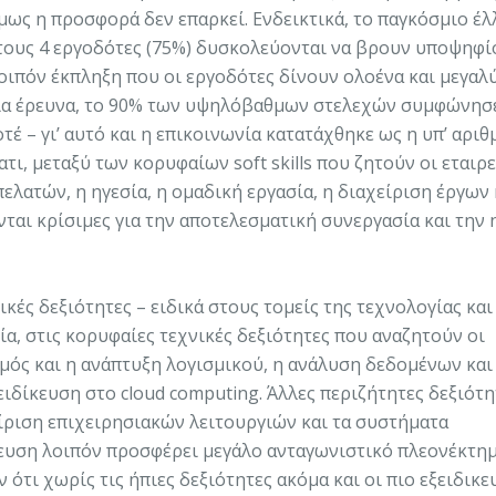
όμως η προσφορά δεν επαρκεί. Ενδεικτικά, το παγκόσμιο έλ
στους 4 εργοδότες (75%) δυσκολεύονται να βρουν υποψηφί
λοιπόν έκπληξη που οι εργοδότες δίνουν ολοένα και μεγαλ
σμια έρευνα, το 90% των υψηλόβαθμων στελεχών συμφώνησε
τέ – γι’ αυτό και η επικοινωνία κατατάχθηκε ως η υπ’ αριθ
τι, μεταξύ των κορυφαίων soft skills που ζητούν οι εταιρε
ελατών, η ηγεσία, η ομαδική εργασία, η διαχείριση έργων 
αι κρίσιμες για την αποτελεσματική συνεργασία και την 
ικές δεξιότητες – ειδικά στους τομείς της τεχνολογίας και
α, στις κορυφαίες τεχνικές δεξιότητες που αναζητούν οι
ός και η ανάπτυξη λογισμικού, η ανάλυση δεδομένων και
ιδίκευση στο cloud computing. Άλλες περιζήτητες δεξιότη
ίριση επιχειρησιακών λειτουργιών και τα συστήματα
κευση λοιπόν προσφέρει μεγάλο ανταγωνιστικό πλεονέκτημ
 ότι χωρίς τις ήπιες δεξιότητες ακόμα και οι πιο εξειδικε