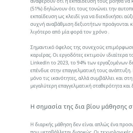
αναφέρουν ότι η εκπαίδευση τούς βοηθά να 
(51%) δηλώνουν ότι τους τονώνει την αυτοπε
εκπαίδευση ως κλειδί για να διεκδικήσει αύξ
συχνή αναβάθμιση δεξιοτήτων προάγονται κα
λιγότερο από μία φορά τον χρόνο .
Σημαντικό όφελος της συνεχούς επιμόρφωσης
καριέρας. Οι εργοδότες εκτιμούν ιδιαίτερα 
LinkedIn το 2023, το 94% των εργαζομένων δ
επένδυε στην επαγγελματική τους ανάπτυξη.
μόνο τις ικανότητες, αλλά συμβάλλει και στ
μεγαλύτερη επαγγελματική σταθερότητα και δ
Η σημασία της δια βίου μάθησης 
Η διαρκής μάθηση δεν είναι απλώς ένα προσ
που μεταβάλλεται διαρκώς. Οι τεχνολογικές ε