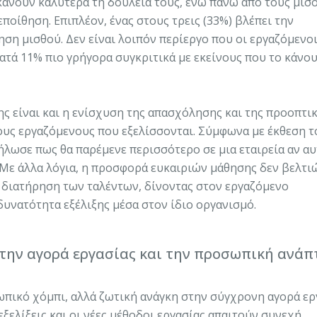
κάνουν καλύτερα τη δουλειά τους, ενώ πάνω από τους μισ
ποίθηση. Επιπλέον, ένας στους τρεις (33%) βλέπει την
ηση μισθού. Δεν είναι λοιπόν περίεργο που οι εργαζόμενοι
τά 11% πιο γρήγορα συγκριτικά με εκείνους που το κάνο
 είναι και η ενίσχυση της απασχόλησης και της προοπτι
τους εργαζόμενους που εξελίσσονται. Σύμφωνα με έκθεση τ
ήλωσε πως θα παρέμενε περισσότερο σε μια εταιρεία αν α
 Με άλλα λόγια, η προσφορά ευκαιριών μάθησης δεν βελτι
η διατήρηση των ταλέντων, δίνοντας στον εργαζόμενο
υνατότητα εξέλιξης μέσα στον ίδιο οργανισμό.
στην αγορά εργασίας και την προσωπική ανάπ
ωπικό χόμπι, αλλά ζωτική ανάγκη στην σύγχρονη αγορά ερ
ξελίξεις και οι νέες μέθοδοι εργασίας απαιτούν συνεχή