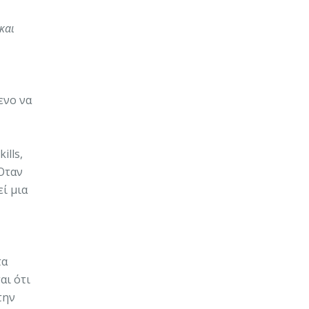
και
ενο να
ills,
Όταν
ί μια
τα
αι ότι
την