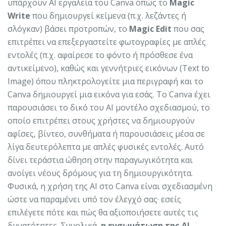
υπάρχουν AI εργαλεία του Canva όπως το
Magic
Write
που δημιουργεί κείμενα (π.χ. λεζάντες ή
σλόγκαν) βάσει προτροπών, το
Magic Edit
που σας
επιτρέπει να επεξεργαστείτε φωτογραφίες με απλές
εντολές (π.χ. αφαίρεσε το φόντο ή πρόσθεσε ένα
αντικείμενο), καθώς και γεννήτριες εικόνων (Text to
Image) όπου πληκτρολογείτε μια περιγραφή και το
Canva δημιουργεί μια εικόνα για εσάς. Το Canva έχει
παρουσιάσει το δικό του AI μοντέλο σχεδιασμού, το
οποίο επιτρέπει στους χρήστες να δημιουργούν
αφίσες, βίντεο, συνθήματα ή παρουσιάσεις μέσα σε
λίγα δευτερόλεπτα με απλές φυσικές εντολές. Αυτό
δίνει τεράστια ώθηση στην παραγωγικότητα και
ανοίγει νέους δρόμους για τη δημιουργικότητα.
Φυσικά, η χρήση της AI στο Canva είναι σχεδιασμένη
ώστε να παραμένει υπό τον έλεγχό σας· εσείς
επιλέγετε πότε και πώς θα αξιοποιήσετε αυτές τις
δυνατότητες. Συνολικά,
η ενσωμάτωση της AI