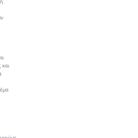
κή
αν
θα
 και
α
θέμα
πορούμε