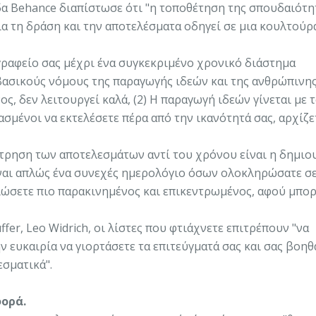
δα Behance διαπίστωσε ότι "η τοποθέτηση της σπουδαιότη
για τη δράση και την αποτελέσματα οδηγεί σε μια κουλτούρ
ο γραφείο σας μέχρι ένα συγκεκριμένο χρονικό διάστημα
βασικούς νόμους της παραγωγής ιδεών και της ανθρώπινη
ος, δεν λειτουργεί καλά, (2) Η παραγωγή ιδεών γίνεται με 
ασμένοι να εκτελέσετε πέρα από την ικανότητά σας, αρχίζε
έτρηση των αποτελεσμάτων αντί του χρόνου είναι η δημιο
είναι απλώς ένα συνεχές ημερολόγιο όσων ολοκληρώσατε σε
νιώσετε πιο παρακινημένος και επικεντρωμένος, αφού μπορ
er, Leo Widrich, οι λίστες που φτιάχνετε επιτρέπουν "να
 ευκαιρία να γιορτάσετε τα επιτεύγματά σας και σας βοηθ
σματικά".
φορά.