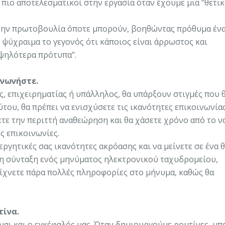
 πιο αποτελεσματικοί στην εργασία όταν έχουμε μια "θετι
 την πρωτοβουλία όποτε μπορούν, βοηθώντας πρόθυμα έν
 ψύχραιμα το γεγονός ότι κάποιος είναι άρρωστος και
υψηλότερα πρότυπα".
ινωνήστε.
ς, επιχειρηματίας ή υπάλληλος, θα υπάρξουν στιγμές που 
ύτου, θα πρέπει να ενισχύσετε τις ικανότητες επικοινωνίας
ψετε την περιττή αναθεώρηση και θα χάσετε χρόνο από το ν
ς επικοινωνίες.
εργητικές σας ικανότητες ακρόασης και να μείνετε σε ένα 
 τη σύνταξη ενός μηνύματος ηλεκτρονικού ταχυδρομείου,
ίχνετε πάρα πολλές πληροφορίες στο μήνυμα, καθώς θα
τίνα.
είναι και ο εγκέφαλός μας. Όταν δημιουργούμε ρουτίνες, μ