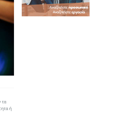
 τα
τητα ή