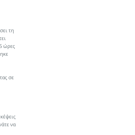
σει τη
τει
55 ώρες
θηκε
τας σε
σκέψεις
νάτε να