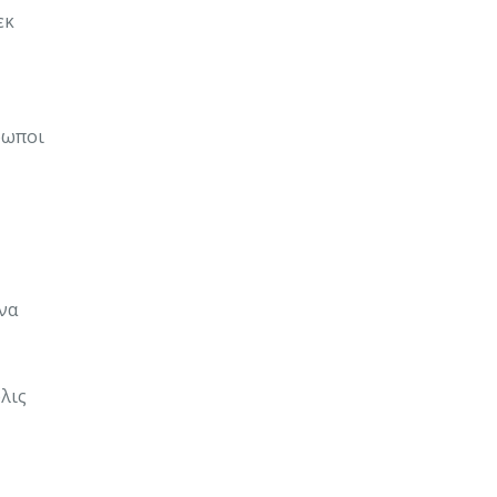
εκ
ρωποι
να
λις