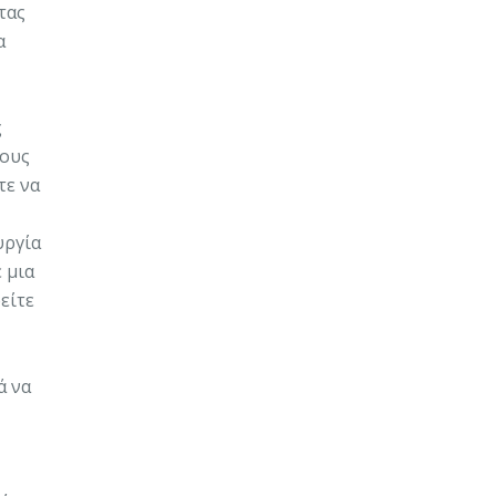
τας
α
ς
τους
τε να
υργία
 μια
είτε
ά να