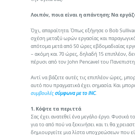
Λοιπόν, ποια είναι η απάντηση; Να εργά
Όχι, απαραίτητα. Όπως εξήγησε ο Bob Sulliv
σχέση μεταξύ ωρών εργασίας και παραγωγικό
απότομα μετά από 50 ώρες εβδομαδιαίας εργασ
– ακόμη και 70 ώρες, δηλαδή 15 επιπλέον, δ
πέρυσι από τον John Pencavel του Πανεπιστ
Αντί να βάζετε αυτές τις επιπλέον ώρες, μπο
αυτό που πραγματικά έχει σημασία. Και μπο
συμβουλές
σύμφωνα με το INC
.
1. Κόψτε τα περιττά
Σας έχει ανατεθεί ένα μεγάλο έργο. Φυσικά 
για το από πού να ξεκινήσει και τι θα χρειασ
δημιουργείτε μια λίστα υποχρεώσεων που εί