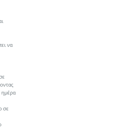
αι
πει να
σε
φοντας
ν ημέρα
ο σε
ο