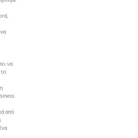
ord,
 να
ει να
 το
ρη
siness
κά από
α
ένα