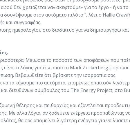
αφού δεν χρειάζεται να« σκεφτούμε» για το έργο - ή να το
 δουλέψουμε στον αυτόματο πιλότο ", λέει ο Hallie Crawf
ς και συγγραφέας.
ρισης ημερολογίου στο διαδίκτυο για να δημιουργήσω και
ίες.
 περισσότερα; Μειώστε το ποσοστό των αποφάσεων που πρέπ
ός είναι ο λόγος για τον οποίο ο Mark Zuckerberg φορούσε
όπωση. Βεβαιωθείτε ότι βρίσκετε την ισορροπία σας.
αι να τα κάνουμε πιο αυτόματα, επομένως απαιτούν λιγότε
ς και διευθύνων σύμβουλος του The Energy Project, στο Bu
εξαμενή θέλησης και πειθαρχίας και εξαντλείται προοδευτι
ς. Με άλλα λόγια, αν ξοδεύετε ενέργεια προσπαθώντας ν
λάτας, θα σας απομείνει λιγότερη ενέργεια για να λύσετε 