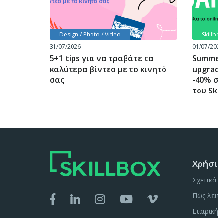
Design / Photo / Video
Skill
31/07/2026
01/07/20
5+1 tips για να τραβάτε τα
Summe
καλύτερα βίντεο με το κινητό
upgra
σας
-40% σ
του Sk
Χρήσι
Σχετικά 
Πώς λει
Εταιρικ