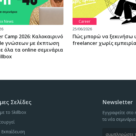
box News
Career
26
25/06/2026
r Camp 2026: Καλοκαιρινό
Πώς μπορώ να ξεκινήσω 
de γνώσεων με έκπτωση
freelancer χωρίς εμπειρί
ε όλα τα online σεμινάρια
illbox
μες Σελίδες
Newsletter
με το Skillbox
Εγγραφείτε στο n
τα νέα σεμινάρια
τουργεί
ή Εκπαίδευση