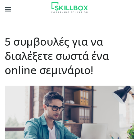
Toggle
navigation
5 συμβουλές για να
διαλέξετε σωστά ένα
online σεμινάριο!