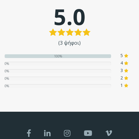
5.0
(3 ψήφοι)
5
100%
4
0%
3
0%
2
0%
1
0%