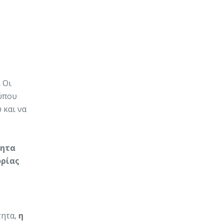
.
Οι
τύπου
 και να
τητα
ορίας
ητα,
η