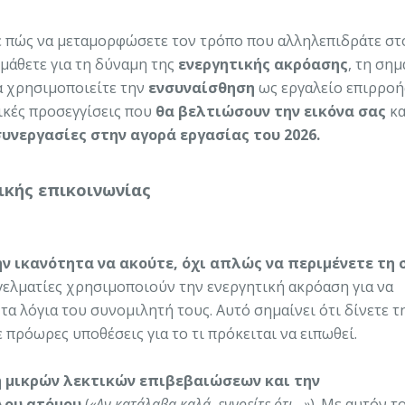
τε πώς να μεταμορφώσετε τον τρόπο που αλληλεπιδράτε στ
μάθετε για τη δύναμη της
ενεργητικής ακρόασης
, τη σημ
α χρησιμοποιείτε την
ενσυναίσθηση
ως εργαλείο επιρροή
ικές προσεγγίσεις που
θα βελτιώσουν την εικόνα σας
κα
υνεργασίες στην αγορά εργασίας του 2026.
ικής επικοινωνίας
ην ικανότητα να ακούτε, όχι απλώς να περιμένετε τη 
γελματίες χρησιμοποιούν την ενεργητική ακρόαση για να
 λόγια του συνομιλητή τους. Αυτό σημαίνει ότι δίνετε τ
πρόωρες υποθέσεις για το τι πρόκειται να ειπωθεί.
η μικρών λεκτικών επιβεβαιώσεων και την
λου ατόμου
(
«Αν κατάλαβα καλά, εννοείτε ότι...»
). Με αυτόν τ