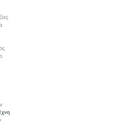
ξίες
α
ος
ο
ν
έχνη
ν