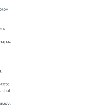
ποιον
ι ο
ότητα
ι
ότητα
ς chat
είων.