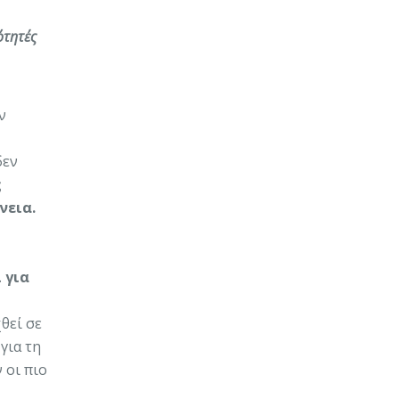
ότητές
ν
δεν
ς
νεια.
 για
θεί σε
για τη
 οι πιο