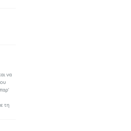
και να
του
 παρ'
ε τη