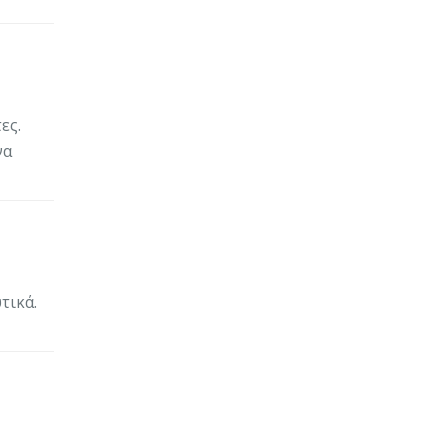
ες.
να
τικά.