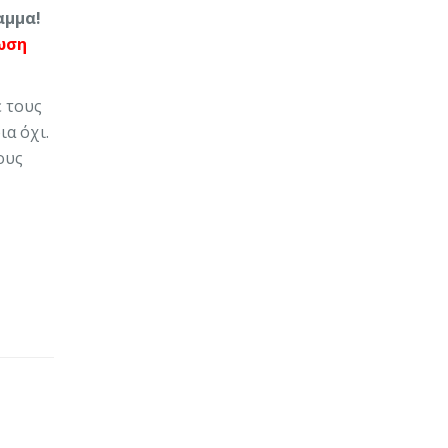
αμμα!
ωση
 τους
ια όχι.
ους