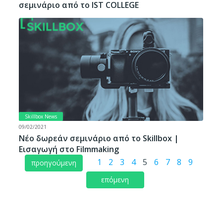
σεμινάριο από το IST COLLEGE
Skillbox News
09/02/2021
Νέο δωρεάν σεμινάριο από το Skillbox |
Εισαγωγή στο Filmmaking
1
2
3
4
5
6
7
8
9
προηγούμενη
επόμενη